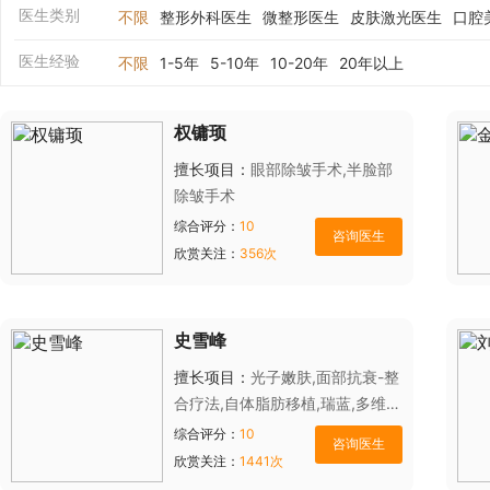
医生类别
不限
整形外科医生
微整形医生
皮肤激光医生
口腔
医生经验
不限
1-5年
5-10年
10-20年
20年以上
权镛顼
擅长项目：
眼部除皱手术,半脸部
除皱手术
综合评分：
10
欣赏关注：
356次
史雪峰
擅长项目：
光子嫩肤,面部抗衰-整
合疗法,自体脂肪移植,瑞蓝,多维立
体塑形术,双眼皮,眼袋失败修复,隆
综合评分：
10
鼻
欣赏关注：
1441次