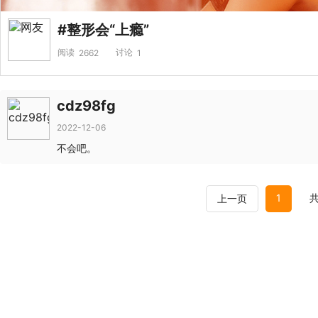
#整形会“上瘾”
阅读
讨论
2662
1
cdz98fg
2022-12-06
不会吧。
1
共
上一页