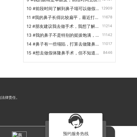
是什么？
院做了切开双眼皮手术，但是感觉做得
10
#前段时间了解到鼻子塌可以做假体
12909
比较宽，这种情况...
隆鼻，请问假体隆鼻有多少种材料？
11
#我的鼻子长得比较扁平，最近打算
11678
去医院做假体隆鼻手术，想咨询一下做
12
#朋友建议我去做手术，我想了解一
11214
假体隆鼻有副作用...
下颧骨整形的方法有哪些？
13
#我的鼻子不是特别的挺拔饱满，我
11142
想通过隆鼻手术改善一下，请问做假体
14
#鼻子有一些塌陷，打算去做隆鼻手
11017
隆鼻大概要肿几天
术，想提前咨询一下注射隆鼻和假体隆
15
#想去做假体隆鼻手术，但不知道恢
8446
鼻哪个更安全？
复时间，想问做完假体隆鼻手术后需要
多长时间进行恢复...
的法律责任。
预约服务热线