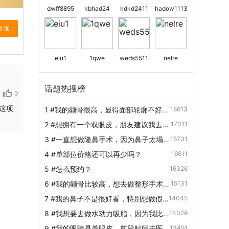
dwff8895
kbhad24
kdkd2411
hadow1113
eiu1
1qwe
weds5511
nelre
话题热搜榜
0
这项
1
#我的颧骨很高，显得面部轮廓不好
18613
看，想去做颧骨降低手术，做这种手术
2
#想拥有一个双眼皮，朋友建议我去做
17011
消肿需要多长时间...
双眼皮手术，我想咨询一下切开双眼皮
3
#一直想做隆鼻手术，因为鼻子太塌
16731
需要拆线吗？
了，很难看，想咨询一下假体隆鼻哪个
4
#单部位价格还可以再少吗？
16611
材料好？
5
#怎么预约？
16326
6
#我的颧骨比较高，想去做整形手术，
15131
做这项手术危险吗？
7
#我的鼻子不是很好看，特别想做假
14045
体隆鼻，想知道假体隆鼻可以一辈子不
8
#我想要去做水动力吸脂，因为我比
14029
取出吗？
较肥胖，请问做水动力吸脂减肥的优势
9
#我的眼睛是单眼皮，前段时间去医
13491